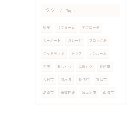
タグ
Tags
諫早
リフォーム
アプローチ
カーポート
ガレージ
ブロック塀
ウッドデッキ
テラス
サンルーム
物置
おしゃれ
見積もり
長崎市
大村市
時津町
長与町
雲仙市
島原市
東彼杵郡
佐世保市
西海市