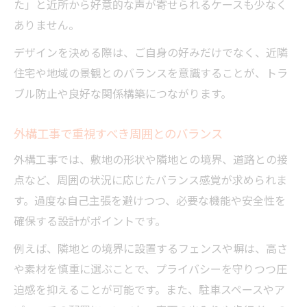
外構工事で地域と良好な関係を築く視点
た」と近所から好意的な声が寄せられるケースも少なく
ありません。
外構工事が地域コミュニティに及ぼす影響
外構工事を通じた地域との円滑な付き合い
デザインを決める際は、ご自身の好みだけでなく、近隣
方
住宅や地域の景観とのバランスを意識することが、トラ
外構工事後に続く地域交流の大切さ
ブル防止や良好な関係構築につながります。
外構工事で地域行事や慣習に配慮する方法
外構工事で重視すべき周囲とのバランス
外構工事では、敷地の形状や隣地との境界、道路との接
点など、周囲の状況に応じたバランス感覚が求められま
す。過度な自己主張を避けつつ、必要な機能や安全性を
確保する設計がポイントです。
例えば、隣地との境界に設置するフェンスや塀は、高さ
や素材を慎重に選ぶことで、プライバシーを守りつつ圧
迫感を抑えることが可能です。また、駐車スペースやア