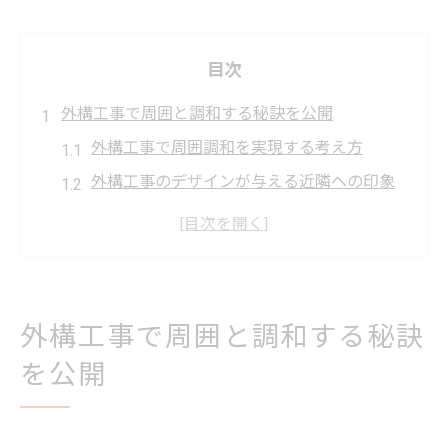
目次
外構工事で周囲と調和する秘訣を公開
外構工事で周囲調和を実現する考え方
外構工事のデザインが与える近隣への印象
外構工事で重視すべき周囲とのバランス
外構工事前に知るべき近隣配慮の基本
外構工事の素材選びが周囲調和に与える影
響
外構工事で周囲と調和する秘訣
近隣と円満に進める外構工事の極意
を公開
外構工事で近隣トラブルを防ぐ配慮術
外構工事の騒音対策と円満な進め方