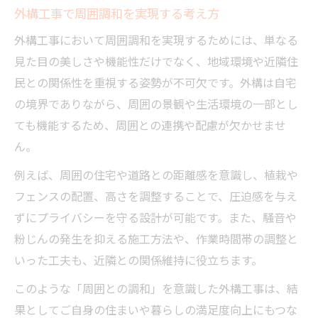
外構工事開始前に必要な近隣への説明
外構工事で周囲調和を実現する考え方
外構工事で挨拶する範囲とマナーの重要性
外構工事において周囲調和を実現するためには、単なる
外構工事を安心して依頼するための心得
見た目の美しさや機能性だけでなく、地域環境や近隣住
調和を重視した外構工事の失敗回避法
民との関係性を重視する姿勢が不可欠です。外構は自宅
外構工事でよくある失敗例と対策法
の境界でありながら、周囲の景観や生活環境の一部とし
外構工事の境界確認で起こるトラブル防止
ても機能するため、周囲との連携や配慮が欠かせませ
策
ん。
外構工事後に後悔しない設計ポイント
例えば、周囲の住宅や道路との距離感を意識し、植栽や
外構工事で周囲と揉めない注意点
フェンスの配置、高さを調整することで、圧迫感を与え
外構工事の高さや見通し問題を回避する方
ずにプライバシーを守る設計が可能です。また、騒音や
法
粉じんの発生を抑える施工方法や、作業時間帯の調整と
いった工夫も、近隣との関係維持に役立ちます。
快適な暮らしを叶える外構工事の考え方
外構工事で暮らしやすさと調和を両立
このような「周囲との調和」を意識した外構工事は、結
外構工事の動線計画が快適さに直結する理
果としてご自身の住まいや暮らしの満足度向上にもつな