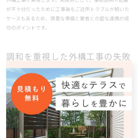
外構工事が実現します。失敗例として、事前説明や配慮
が不十分だったために工事後もご近所トラブルが続いた
ケースもあるため、慎重な準備と業者との密な連携が成
功のポイントです。
調和を重視した外構工事の失敗
回避法
外構工事でよくある失敗例と対策法
外構工事を進める際、多くの方が陥りがちな失敗例とし
て「周囲との調和不足」「近隣への配慮不足」「コスト
配分の誤り」が挙げられます。特に外構のデザインや機
能性ばかりに目を向けてしまい、ご近所との関係や施工