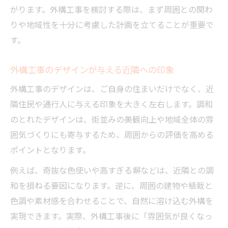
由
がります。外構工事を検討する際は、まず周囲との関わ
りや地域性を十分に考慮した計画を立てることが重要で
外構工事でプライバシーと景観を守る発想
す。
外構工事で風通しや日当たりを活かす工夫
外構工事の防犯性と美観のバランスを取る
外構工事のデザインが与える近隣への印象
方法
外構工事のデザインは、ご自身の住まいだけでなく、近
実例に学ぶ外構工事のトラブル防止策
隣住民や通行人に与える印象を大きく左右します。調和
外構工事の実例から学ぶトラブル対策法
のとれたデザインは、街並みの美観向上や地域全体の雰
外構工事で近隣問題を未然に防ぐ実践例
囲気づくりにも寄与するため、周囲からの評価を高める
外構工事の失敗例に学ぶ注意ポイント
ポイントとなります。
外構工事で境界や動線トラブルを防ぐ実話
例えば、奇抜な色使いや高すぎる塀などは、近隣との調
外構工事で後悔しないためのケーススタデ
和を損ねる要因になります。逆に、周囲の建物や植栽と
ィ
色調や素材感を合わせることで、自然に溶け込む外構を
外構工事で地域と共に暮らすポイント解説
実現できます。実際、外構工事後に「雰囲気が良くなっ