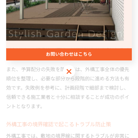
中の騒音・粉じん対策が後回しになりがちです。
こうした失敗を防ぐためには、事前に周囲環境や近隣住
民の生活リズムを把握し、工事のタイミングや内容を共
有することが大切です。例えば、工事開始前に近隣へ挨
拶を行い、工期や作業時間、車両の出入り予定などを説
お問い合わせはこちら
明することで、トラブルの多くは未然に防げます。
また、予算配分の失敗を防ぐには、外構工事全体の優先
お問い合わせはこちら
順位を整理し、必要な部分から段階的に進める方法も有
効です。失敗例を参考に、計画段階で細部まで検討し、
信頼できる施工業者と十分に相談することが成功のポイ
ントとなります。
外構工事の境界確認で起こるトラブル防止策
外構工事では、敷地の境界線に関するトラブルが非常に