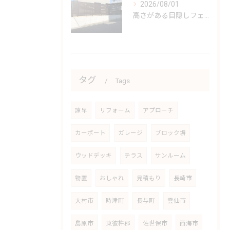
2026/08/01
高さがある目隠しフェンスで新しいスタイルを✨
タグ
Tags
諫早
リフォーム
アプローチ
カーポート
ガレージ
ブロック塀
ウッドデッキ
テラス
サンルーム
物置
おしゃれ
見積もり
長崎市
大村市
時津町
長与町
雲仙市
島原市
東彼杵郡
佐世保市
西海市