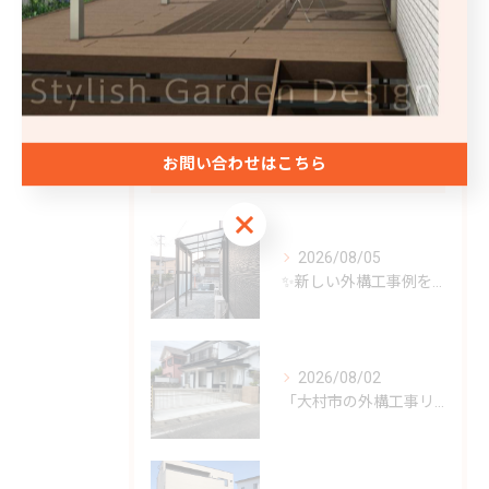
フェンス
庭
お問い合わせはこちら
最近の投稿
Recent Posts
お問い合わせはこちら
2026/08/05
✨新しい外構工事例をご紹介✨
2026/08/02
「大村市の外構工事リフォーム」✨